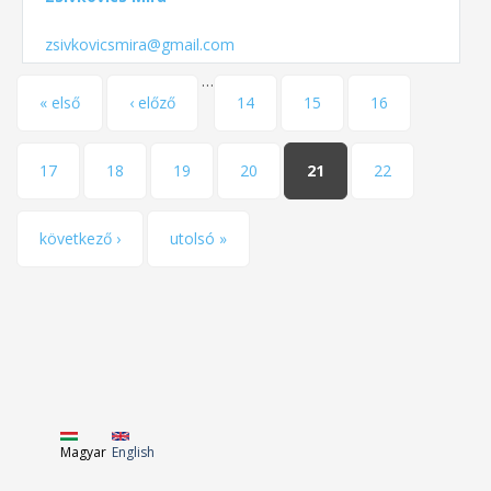
zsivkovicsmira@gmail.com
…
Oldalak
« első
‹ előző
14
15
16
17
18
19
20
21
22
következő ›
utolsó »
Magyar
English