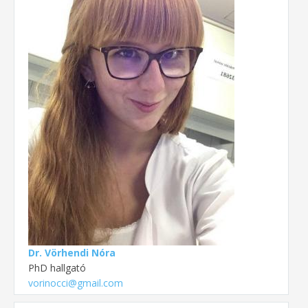
Dr. Vörhendi Nóra
PhD hallgató
vorinocci@gmail.com