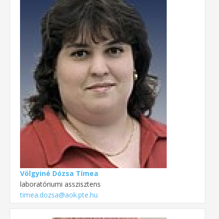
Völgyiné Dózsa Tímea
laboratóriumi asszisztens
timea.dozsa@aok.pte.hu