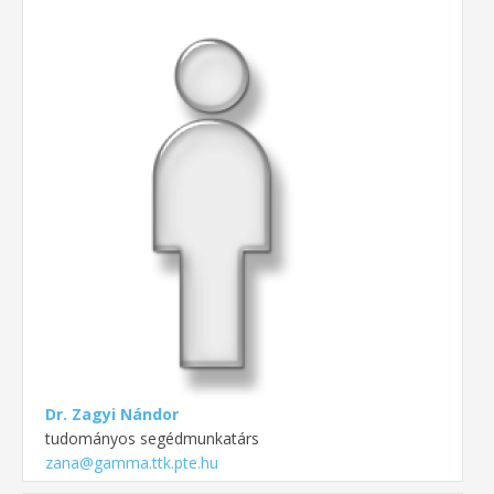
Dr. Zagyi Nándor
tudományos segédmunkatárs
zana@gamma.ttk.pte.hu