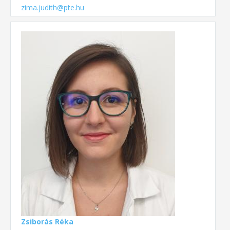
zima.judith@pte.hu
Zsiborás Réka