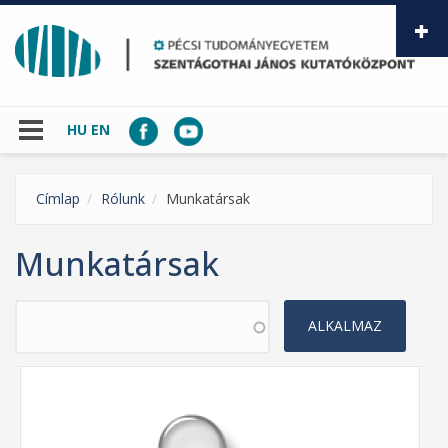
Ugrás a tartalomra
HU
EN
Címlap
Rólunk
Munkatársak
Munkatársak