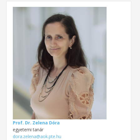
Prof. Dr. Zelena Dóra
egyetemi tanár
dora.zelena@aok.pte.hu