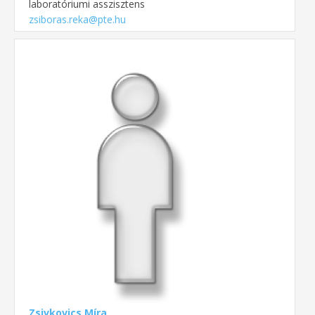
laboratóriumi asszisztens
zsiboras.reka@pte.hu
Zsivkovics Míra