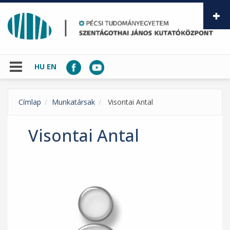
Ugrás a tartalomra
HU
EN
Címlap
Munkatársak
Visontai Antal
Visontai Antal