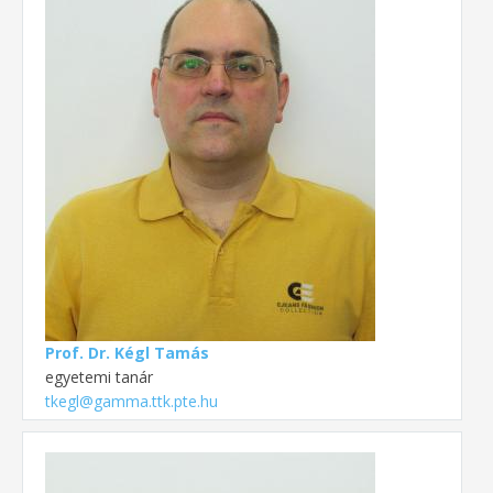
Prof. Dr. Kégl Tamás
egyetemi tanár
tkegl@gamma.ttk.pte.hu