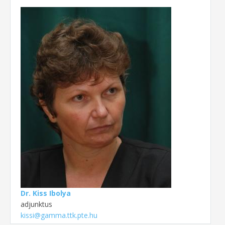
Dr. Kiss Ibolya
adjunktus
kissi@gamma.ttk.pte.hu