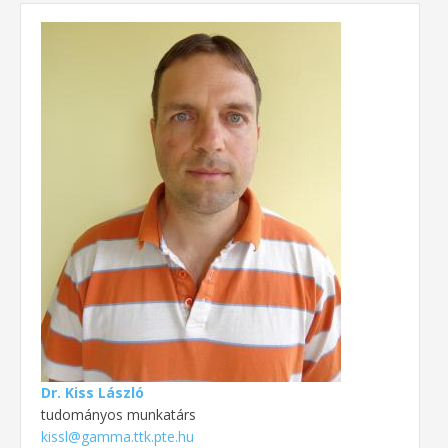
Dr. Kiss László
tudományos munkatárs
kissl@gamma.ttk.pte.hu