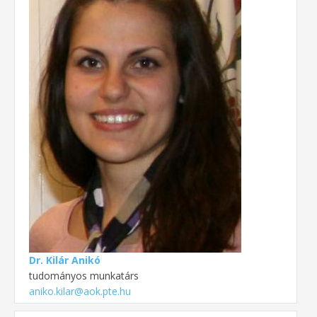
Dr. Kilár Anikó
tudományos munkatárs
aniko.kilar@aok.pte.hu