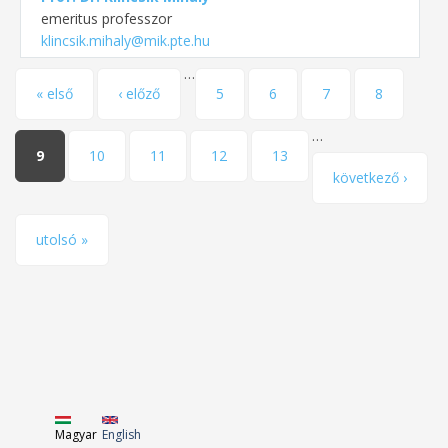
emeritus professzor
klincsik.mihaly@mik.pte.hu
…
Oldalak
« első
‹ előző
5
6
7
8
…
9
10
11
12
13
következő ›
utolsó »
Magyar
English