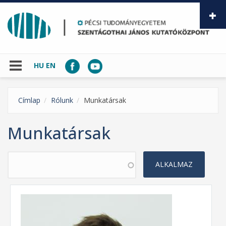
Ugrás a tartalomra
HU
EN
Címlap
Rólunk
Munkatársak
Munkatársak