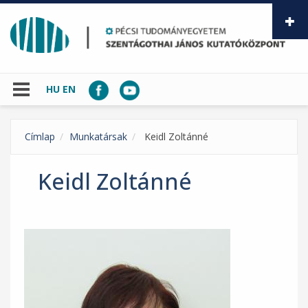
Ugrás a tartalomra
HU
EN
Címlap
Munkatársak
Keidl Zoltánné
Keidl Zoltánné