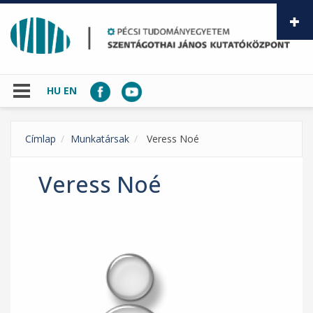
Ugrás a tartalomra
HU
EN
Címlap
Munkatársak
Veress Noé
Veress Noé