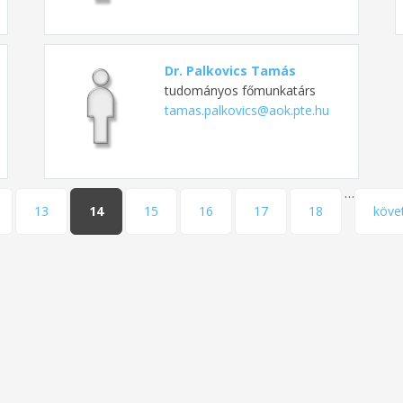
Dr. Palkovics Tamás
tudományos főmunkatárs
tamas.palkovics@aok.pte.hu
…
13
14
15
16
17
18
köve