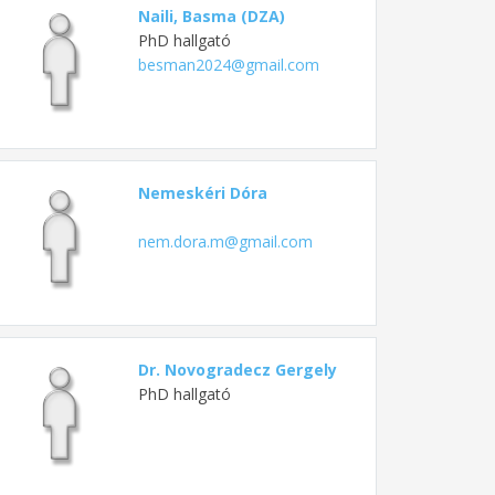
Naili, Basma (DZA)
PhD hallgató
besman2024@gmail.com
Nemeskéri Dóra
nem.dora.m@gmail.com
Dr. Novogradecz Gergely
PhD hallgató