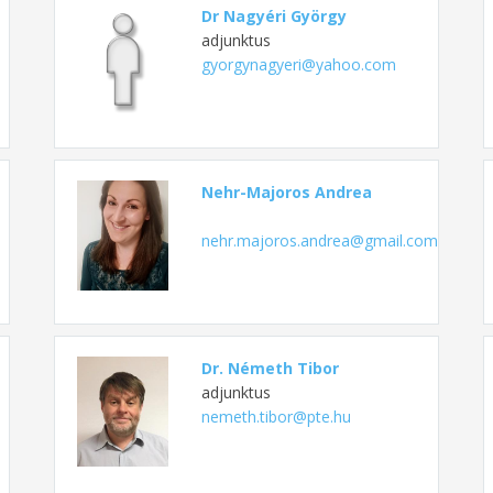
Dr Nagyéri György
adjunktus
gyorgynagyeri@yahoo.com
Nehr-Majoros Andrea
nehr.majoros.andrea@gmail.com
Dr. Németh Tibor
adjunktus
nemeth.tibor@pte.hu