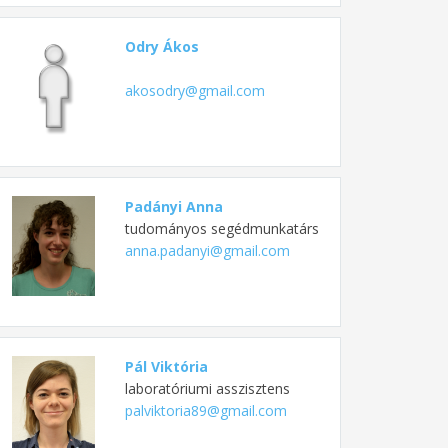
Odry Ákos
akosodry@gmail.com
Padányi Anna
tudományos segédmunkatárs
anna.padanyi@gmail.com
Pál Viktória
laboratóriumi asszisztens
palviktoria89@gmail.com