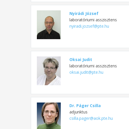
Nyirádi József
laboratóriumi asszisztens
nyiradi.jozsef@pte.hu
Oksai Judit
laboratóriumi asszisztens
oksai.judit@pte.hu
Dr. Páger Csilla
adjunktus
csilla.pager@aok.pte.hu