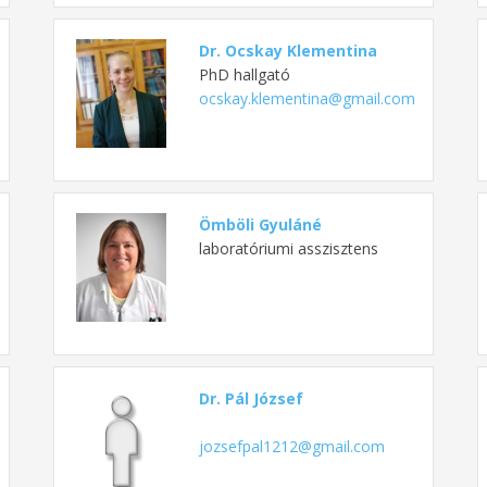
Dr. Ocskay Klementina
PhD hallgató
ocskay.klementina@gmail.com
Ömböli Gyuláné
laboratóriumi asszisztens
Dr. Pál József
jozsefpal1212@gmail.com