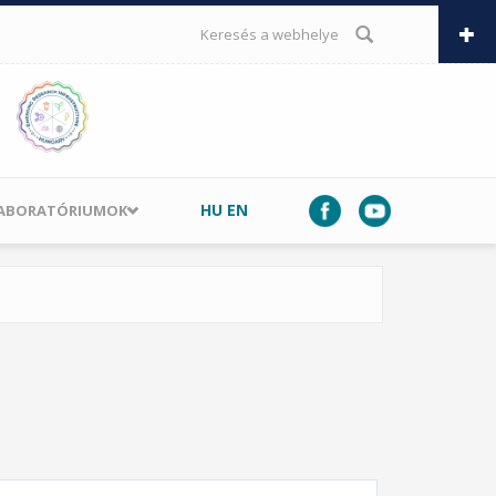
KERESÉS ŰRLAP
HU
EN
LABORATÓRIUMOK