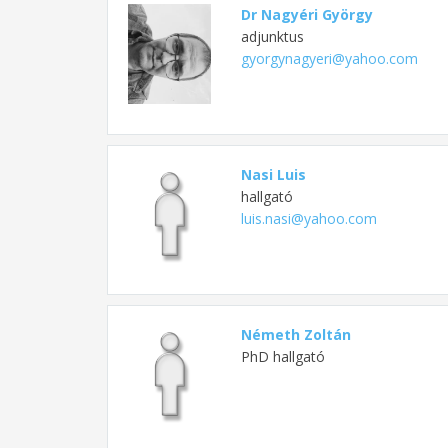
Dr Nagyéri György
adjunktus
gyorgynagyeri@yahoo.com
Nasi Luis
hallgató
luis.nasi@yahoo.com
Németh Zoltán
PhD hallgató