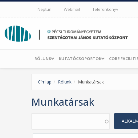
Ugrás a tartalomra
Neptun
Webmail
Telefonkönyv
RÓLUNK
KUTATÓCSOPORTOK
CORE FACILITI
Címlap
Rólunk
Munkatársak
Munkatársak