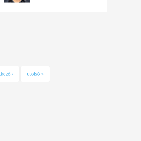
tkező ›
utolsó »