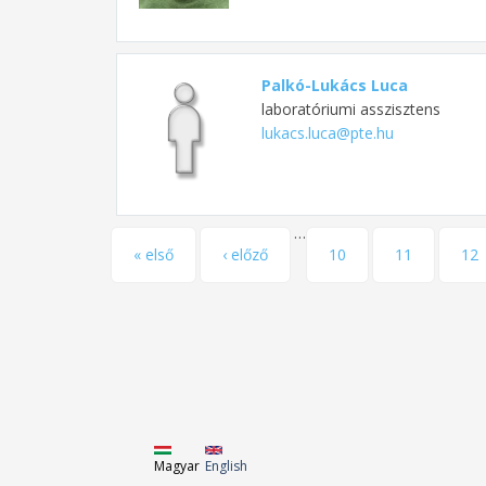
Palkó-Lukács Luca
laboratóriumi asszisztens
lukacs.luca@pte.hu
…
Oldalak
« első
‹ előző
10
11
12
Magyar
English