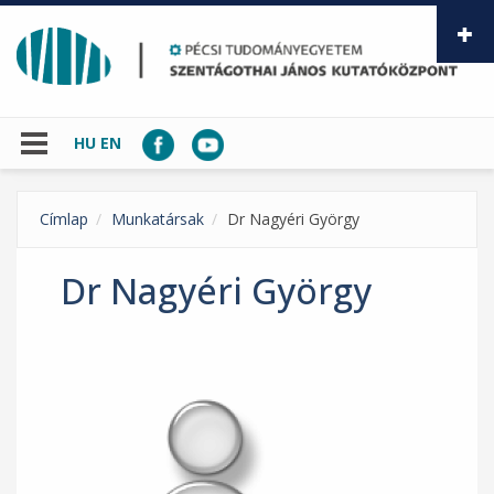
Ugrás a tartalomra
HU
EN
Címlap
Munkatársak
Dr Nagyéri György
Dr Nagyéri György