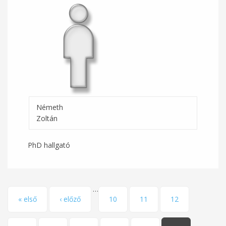
Németh
Zoltán
PhD hallgató
…
Oldalak
« első
‹ előző
10
11
12