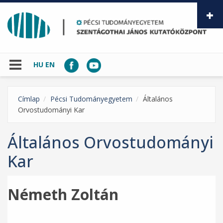
Ugrás a tartalomra
HU
EN
Címlap
Pécsi Tudományegyetem
Általános
Orvostudományi Kar
Általános Orvostudományi
Kar
Németh Zoltán