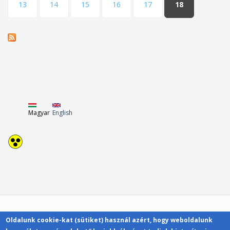
13
14
15
16
17
18
Magyar
English
Oldalunk cookie-kat (sütiket) használ azért, hogy weboldalunk
Kapcsolat