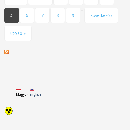
…
5
6
7
8
9
következő ›
utolsó »
Magyar
English