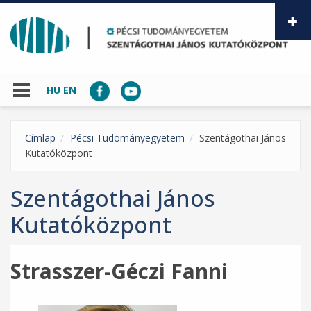
Ugrás a tartalomra
HU
EN
Címlap
Pécsi Tudományegyetem
Szentágothai János
Kutatóközpont
Szentágothai János
Kutatóközpont
Strasszer-Géczi Fanni