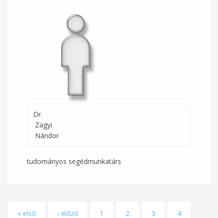
Dr.
Zagyi
Nándor
tudományos segédmunkatárs
Oldalak
« első
‹ előző
1
2
3
4