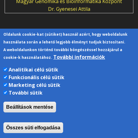
Magyar Genomika és Bioinformatika Központ
Dr. Gyenesei Attila
Oldalunk cookie-kat (sütiket) használ azért, hogy weboldalunk
Kapcsolat
használata során a lehető legjobb élményt tudjuk biztosítani.
A weboldalunkon történő további böngészéssel hozzájárul a
Pécsi Tudományegyetem | Kancellária |
További információk
cookie-k használatához.
Informatikai Igazgatóság 2019.
Analitikai célú sütik
Funkcionális célú sütik
Marketing célú sütik
További sütik
Beállítások mentése
Összes süti elfogadása