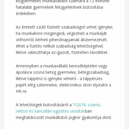
kisgyermekes munkavállalói számára a 12 évesnél
fiatalabb gyermekek felügyeletének biztosítása
érdekében.
Az érintett szülő fizetett szabadságot vehet igénybe;
ha munkaköre megengedi, végezheti a munkáját
otthonról; kérheti pihenőnapjainak átütemezését;
élhet a fizetés nélküli szabadság lehetőségével;
illetve választhatja az igazolt, fizetetlen távollétet.
Amennyiben a munkavállaló keresőképtelen vagy
ápolásra szorul beteg gyermeke, betegszabadság,
illetve táppénz is igénybe vehető - a táppénzes
papírt elég szkennelve, elektronikus úton eljutatni a
HR-re.
A lehetőségek biztosításáról a
7/2018. számú
rektori és kancellári együttes utasítás
ban
meghatározott munkáltatói jogkör gyakorlója dönt.