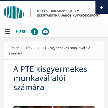
Ugrás a tartalomra
HU
EN
Címlap
Hírek
A PTE kisgyermekes munkavállalói
számára
A PTE kisgyermekes
munkavállalói
számára