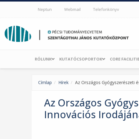
Ugrás a tartalomra
Neptun
Webmail
Telefonkönyv
RÓLUNK
KUTATÓCSOPORTOK
CORE FACILITI
Címlap
Hírek
Az Országos Gyógyszerészeti é
Az Országos Gyógysz
Innovációs Irodájá