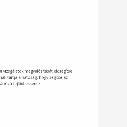
ai vizsgálatok megvalósítását elősegítse
ak tartja a hatóság, hogy segítse az
vációvá fejlődhessenek.