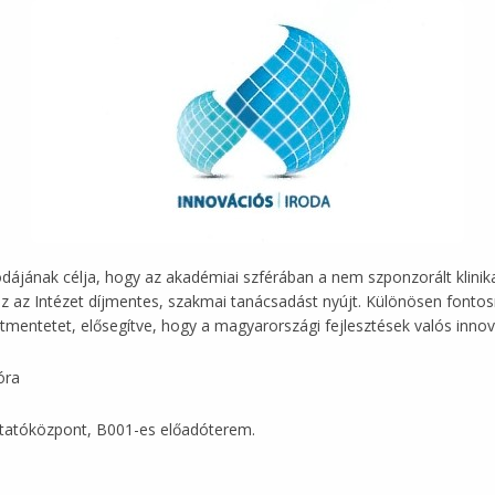
odájának célja, hogy az akadémiai szférában a nem szponzorált klinik
az Intézet díjmentes, szakmai tanácsadást nyújt. Különösen fontosn
átmentetet, elősegítve, hogy a magyarországi fejlesztések valós inno
óra
utatóközpont, B001-es előadóterem.