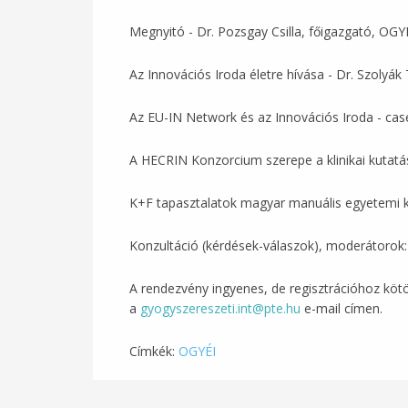
Megnyitó - Dr. Pozsgay Csilla, főigazgató, OGY
Az Innovációs Iroda életre hívása - Dr. Szolyá
Az EU-IN Network és az Innovációs Iroda - case
A HECRIN Konzorcium szerepe a klinikai kutatá
K+F tapasztalatok magyar manuális egyetemi kl
Konzultáció (kérdések-válaszok), moderátorok:
A rendezvény ingyenes, de regisztrációhoz kötö
a
gyogyszereszeti.int@pte.hu
e-mail címen.
Címkék:
OGYÉI