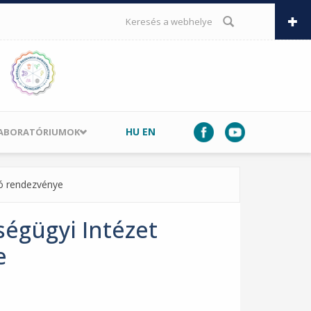
KERESÉS ŰRLAP
HU
EN
LABORATÓRIUMOK
zó rendezvénye
ségügyi Intézet
e