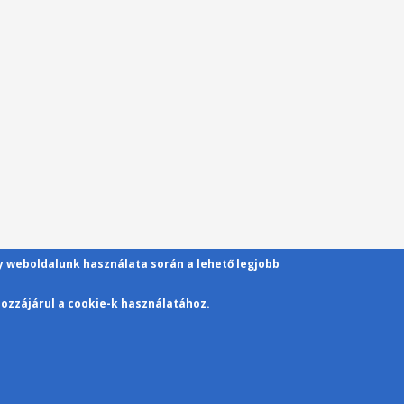
gy weboldalunk használata során a lehető legjobb
ozzájárul a cookie-k használatához.
Kapcsolat
Pécsi Tudományegyetem | Kancellária | Informa