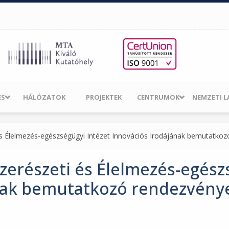
ES
HÁLÓZATOK
PROJEKTEK
CENTRUMOK
NEMZETI 
s Élelmezés-egészségügyi Intézet Innovációs Irodájának bemutatko
erészeti és Élelmezés-egész
nak bemutatkozó rendezvény