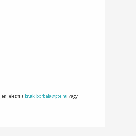
jen jelezni a
krutki.borbala@pte.hu
vagy