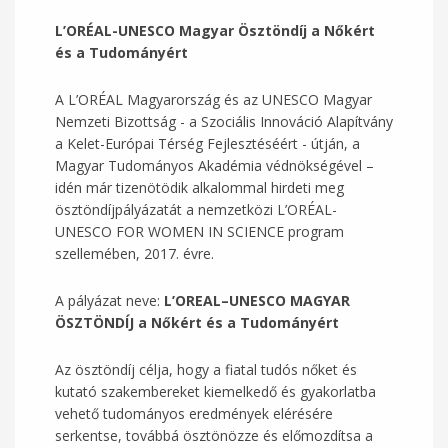
L’ORÉAL-UNESCO Magyar Ösztöndíj
a Nőkért
és a Tudományért
A L’ORÉAL Magyarország és az UNESCO Magyar
Nemzeti Bizottság - a Szociális Innováció Alapítvány
a Kelet-Európai Térség Fejlesztéséért - útján, a
Magyar Tudományos Akadémia védnökségével –
idén már tizenötödik alkalommal hirdeti meg
ösztöndíjpályázatát a nemzetközi L’ORÉAL-
UNESCO FOR WOMEN IN SCIENCE program
szellemében, 2017. évre.
A pályázat neve:
L’OREAL–UNESCO MAGYAR
ÖSZTÖNDÍJ a Nőkért és a Tudományért
Az ösztöndíj célja, hogy a fiatal tudós nőket és
kutató szakembereket kiemelkedő és gyakorlatba
vehető tudományos eredmények elérésére
serkentse, továbbá ösztönözze és előmozdítsa a