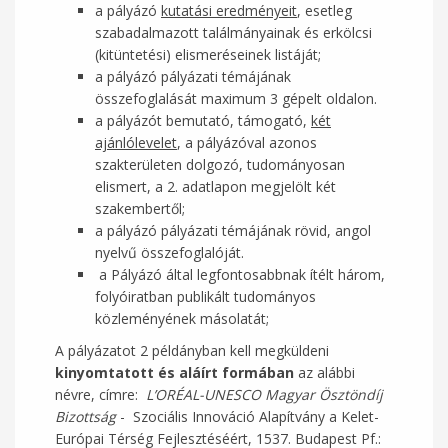
a pályázó
kutatási eredményeit
, esetleg
szabadalmazott találmányainak és erkölcsi
(kitüntetési) elismeréseinek listáját;
a pályázó pályázati témájának
összefoglalását maximum 3 gépelt oldalon.
a pályázót bemutató, támogató,
két
ajánlólevelet
, a pályázóval azonos
szakterületen dolgozó, tudományosan
elismert, a 2. adatlapon megjelölt két
szakembertől;
a pályázó pályázati témájának rövid, angol
nyelvű összefoglalóját.
a Pályázó által legfontosabbnak ítélt három,
folyóiratban publikált tudományos
közleményének másolatát;
A pályázatot 2 példányban kell megküldeni
kinyomtatott
és aláírt formában
az alábbi
névre, címre:
L’ORÉAL-UNESCO Magyar Ösztöndíj
Bizottság
- Szociális Innováció Alapítvány a Kelet-
Európai Térség Fejlesztéséért, 1537. Budapest Pf.: