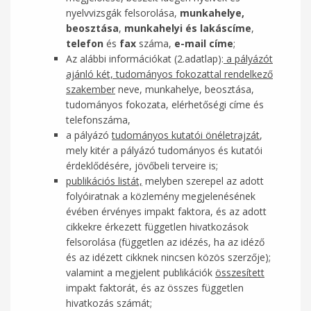
nyelvvizsgák felsorolása,
munkahelye,
beosztása
,
munkahelyi és lakáscíme
,
telefon
és
fax
száma,
e-mail címe
;
Az alábbi információkat (2.adatlap):
a pályázót
ajánló két, tudományos fokozattal rendelkező
szakember
neve, munkahelye, beosztása,
tudományos fokozata, elérhetőségi címe és
telefonszáma,
a pályázó
tudományos kutatói önéletrajzát
,
mely kitér a pályázó tudományos és kutatói
érdeklődésére, jövőbeli terveire is;
publikációs listát,
melyben szerepel az adott
folyóiratnak a közlemény megjelenésének
évében érvényes impakt faktora, és az adott
cikkekre érkezett független hivatkozások
felsorolása (független az idézés, ha az idéző
és az idézett cikknek nincsen közös szerzője);
valamint a megjelent publikációk
összesített
impakt faktorát, és az összes független
hivatkozás számát;