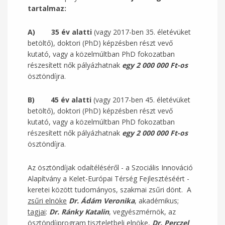
tartalmaz:
A) 35 év alatti
(vagy 2017-ben 35. életévüket
betöltő), doktori (PhD) képzésben részt vevő
kutató, vagy a közelmúltban PhD fokozatban
részesített nők pályázhatnak
egy
2 000 000 Ft-os
ösztöndíjra.
B) 45 év alatti
(vagy 2017-ben 45. életévüket
betöltő), doktori (PhD) képzésben részt vevő
kutató, vagy a közelmúltban PhD fokozatban
részesített nők pályázhatnak
egy
2 000 000 Ft-os
ösztöndíjra.
Az ösztöndíjak odaítéléséről - a Szociális Innováció
Alapítvány a Kelet-Európai Térség Fejlesztéséért -
keretei között tudományos, szakmai zsűri dönt. A
zsűri elnöke
Dr. Ádám Veronika
, akadémikus;
tagjai
:
Dr. Ránky Katalin
, vegyészmérnök, az
ösztöndíjprogram tiszteletbeli elnöke,
Dr. Perczel