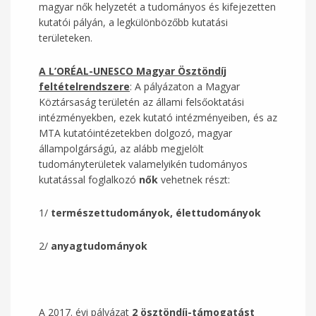
magyar nők helyzetét a tudományos és kifejezetten
kutatói pályán, a legkülönbözőbb kutatási
területeken.
A L’ORÉAL-UNESCO Magyar Ösztöndíj
feltételrendszere
: A pályázaton a Magyar
Köztársaság területén az állami felsőoktatási
intézményekben, ezek kutató intézményeiben, és az
MTA kutatóintézetekben dolgozó, magyar
állampolgárságú, az alább megjelölt
tudományterületek valamelyikén tudományos
kutatással foglalkozó
nők
vehetnek részt:
1/
természettudományok, élettudományok
2/
anyagtudományok
A 2017. évi pályázat
2 ösztöndíj-támogatást