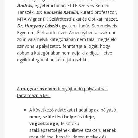
András
, egyetemi tanár, ELTE Szerves Kémiai
Tanszék,
Dr. Kamarás Katalin
, kutató professzor,
MTA Wigner FK Szilárdtestfizikai és Optikai Intézet,
Dr. Hunyady László
egyetemi tanár, Semmelweis
Egyetem, Élettani Intézet. Amennyiben a szakmai
zsűri valamelyik kategóriában nem talál megfelelő
színvonalú pályázatot, fenntartja a jogát, hogy
abban a kategóriában nem adja ki a díjat, illetve
egyik kategóriában két díjat oszt ki.
A
magyar nyelven
benyújtandó pályázatnak
tartalmaznia kell:
A következő adatokat (1.adatlap):
a pályázó
neve
,
születési helye
és
ideje
,
végzettsége
, felsőfokú
szakképzettségének, illetve szakterületének
megjelölése, beszélt idegen nyelvek és