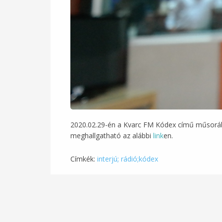
2020.02.29-én a Kvarc FM Kódex című műsorába
meghallgatható az alábbi
link
en.
Címkék:
interjú; rádió;kódex