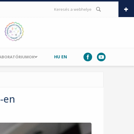
KERESÉS ŰRLAP
HU
EN
LABORATÓRIUMOK
M-en