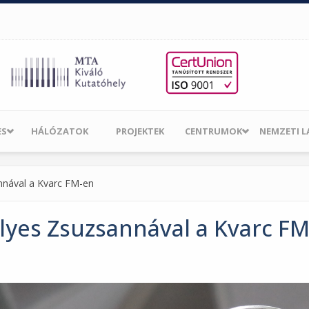
ES
HÁLÓZATOK
PROJEKTEK
CENTRUMOK
NEMZETI 
annával a Kvarc FM-en
elyes Zsuzsannával a Kvarc F