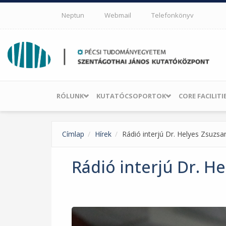
Ugrás a tartalomra
Neptun
Webmail
Telefonkönyv
RÓLUNK
KUTATÓCSOPORTOK
CORE FACILITI
Címlap
Hírek
Rádió interjú Dr. Helyes Zsuzs
Rádió interjú Dr. H