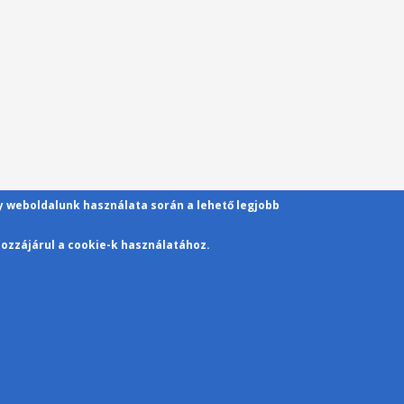
gy weboldalunk használata során a lehető legjobb
ozzájárul a cookie-k használatához.
Kapcsolat
Pécsi Tudományegyetem | Kancellária | Informa