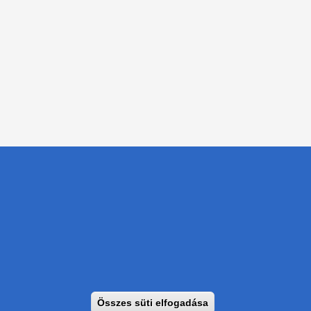
tikai Igazgatóság 2019.
Összes süti elfogadása