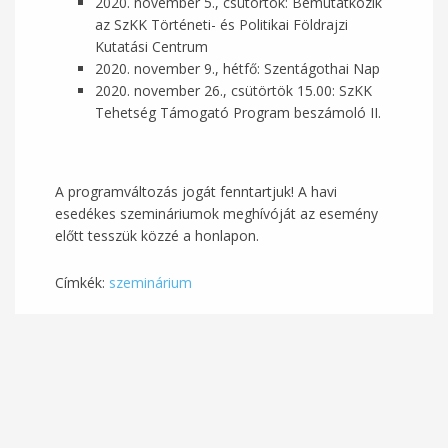
2020. november 5., csütörtök: Bemutatkozik
az SzKK Történeti- és Politikai Földrajzi
Kutatási Centrum
2020. november 9., hétfő: Szentágothai Nap
2020. november 26., csütörtök 15.00: SzKK
Tehetség Támogató Program beszámoló II.
A programváltozás jogát fenntartjuk! A havi
esedékes szemináriumok meghívóját az esemény
előtt tesszük közzé a honlapon.
Címkék:
szeminárium