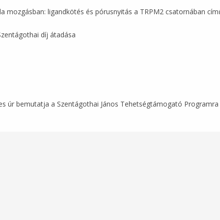
kula mozgásban: ligandkötés és pórusnyitás a TRPM2 csatornában cí
Szentágothai díj átadása
s úr bemutatja a Szentágothai János Tehetségtámogató Programra fe