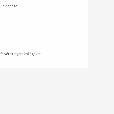
mű előadása
lvételt nyert kollégákat