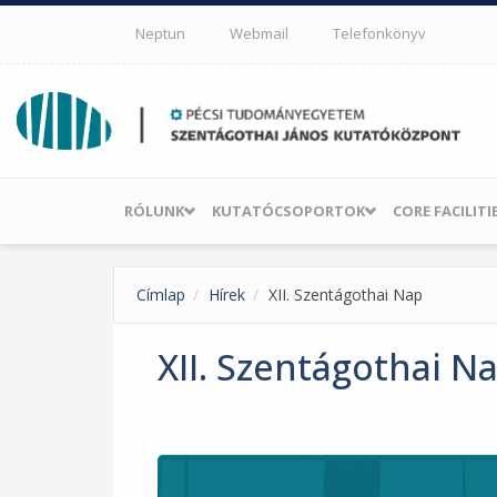
Ugrás a tartalomra
Neptun
Webmail
Telefonkönyv
RÓLUNK
KUTATÓCSOPORTOK
CORE FACILITI
Címlap
Hírek
XII. Szentágothai Nap
XII. Szentágothai N