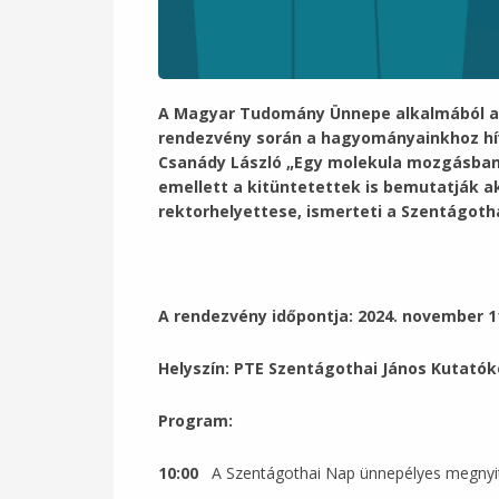
A Magyar Tudomány Ünnepe alkalmából a 
rendezvény során a hagyományainkhoz híve
Csanády László „Egy molekula mozgásban:
emellett a kitüntetettek is bemutatják 
rektorhelyettese, ismerteti a Szentágot
A rendezvény időpontja: 2024. november 11
Helyszín: PTE Szentágothai János Kutatókö
Program:
10:00
A Szentágothai Nap ünnepélyes megnyit