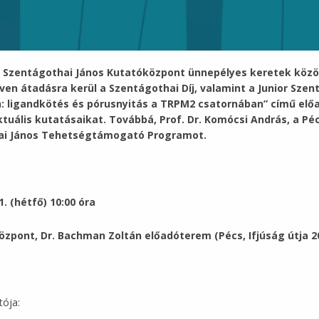
Szentágothai János Kutatóközpont ünnepélyes keretek közöt
n átadásra kerül a Szentágothai Díj, valamint a Junior Szentá
 ligandkötés és pórusnyitás a TRPM2 csatornában” című előa
aktuális kutatásaikat. Továbbá, Prof. Dr. Komócsi András, 
hai János Tehetségtámogató Programot.
. (hétfő) 10:00 óra
zpont, Dr. Bachman Zoltán előadóterem (Pécs, Ifjúság útja 20
ója: