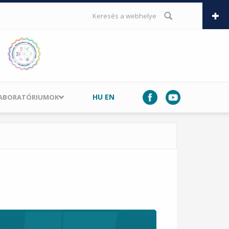
KERESÉS ŰRLAP
HU
EN
LABORATÓRIUMOK