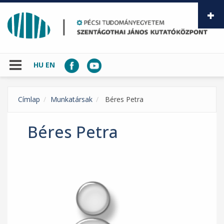
Ugrás a tartalomra
HU
EN
Címlap
Munkatársak
Béres Petra
Béres Petra