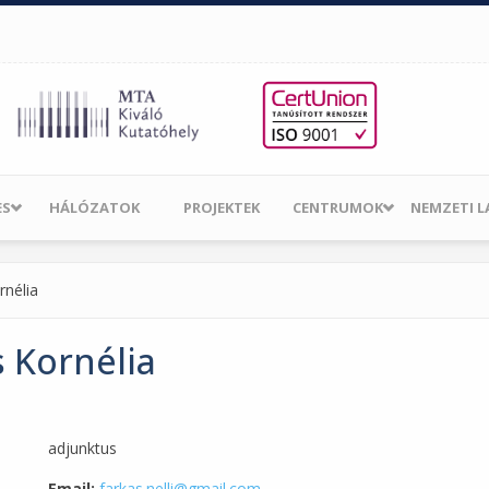
ES
HÁLÓZATOK
PROJEKTEK
CENTRUMOK
NEMZETI 
rnélia
 Kornélia
adjunktus
Email:
farkas.nelli@gmail.com