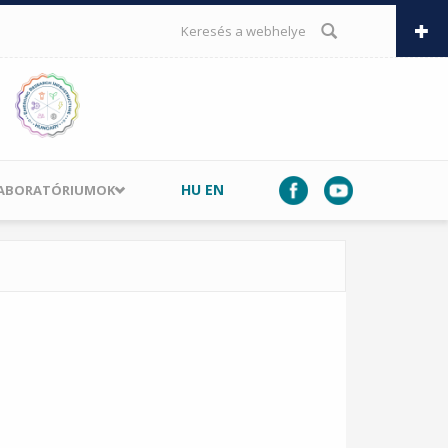
KERESÉS ŰRLAP
HU
EN
LABORATÓRIUMOK