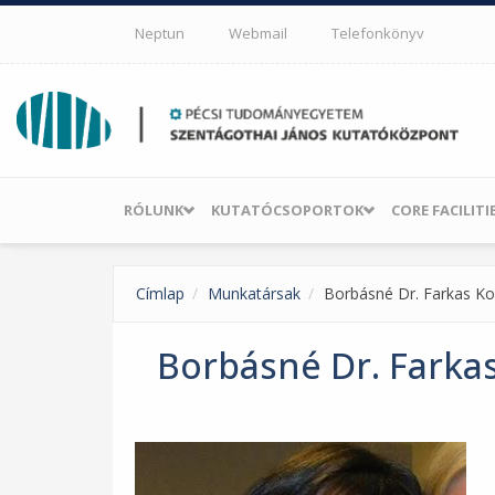
Ugrás a tartalomra
Neptun
Webmail
Telefonkönyv
RÓLUNK
KUTATÓCSOPORTOK
CORE FACILITI
Címlap
Munkatársak
Borbásné Dr. Farkas Ko
Borbásné Dr. Farkas