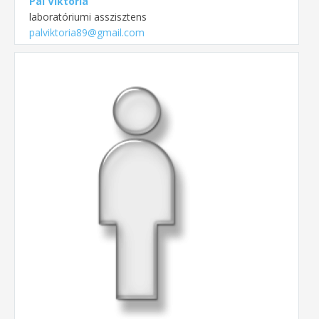
Pál Viktória
laboratóriumi asszisztens
palviktoria89@gmail.com