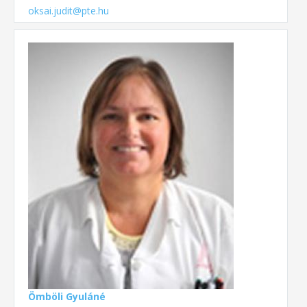
oksai.judit@pte.hu
Ömböli Gyuláné