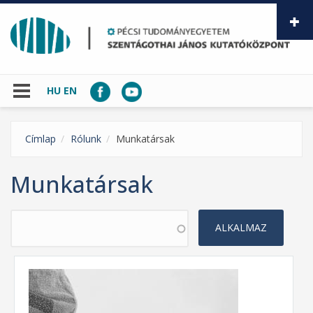
Ugrás a tartalomra
HU
EN
Címlap
Rólunk
Munkatársak
Munkatársak