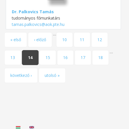
Dr. Palkovics Tamás
tudományos főmunkatárs
tamas.palkovics@aok.pte.hu
…
Oldalak
« első
‹ előző
10
11
12
…
13
14
15
16
17
18
következő ›
utolsó »