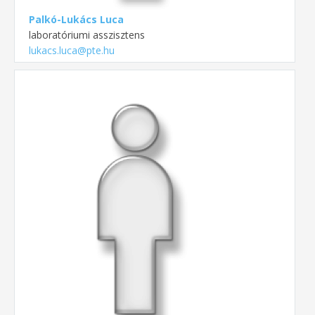
Palkó-Lukács Luca
laboratóriumi asszisztens
lukacs.luca@pte.hu