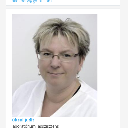
akosodry@gmail.com
Oksai Judit
laboratóriumi asszisztens