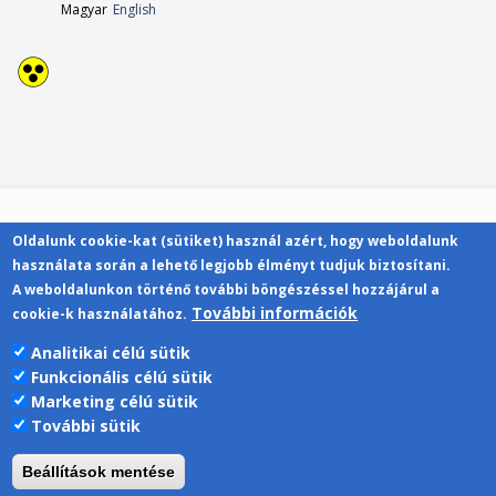
Magyar
English
Oldalunk cookie-kat (sütiket) használ azért, hogy weboldalunk
Kapcsolat
használata során a lehető legjobb élményt tudjuk biztosítani.
A weboldalunkon történő további böngészéssel hozzájárul a
További információk
cookie-k használatához.
Analitikai célú sütik
Funkcionális célú sütik
Pécsi Tudományegyetem | Kancellária |
Marketing célú sütik
Informatikai Igazgatóság 2019.
További sütik
Beállítások mentése