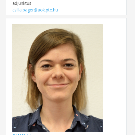
adjunktus
csilla.pager@aok.pte.hu