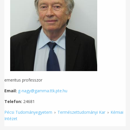
emeritus professzor
Email:
g-nagy@gamma.ttk.pte.hu
Telefon:
24681
Pécsi Tudományegyetem
›
Természettudományi Kar
›
Kémiai
Intézet