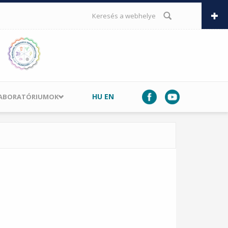
KERESÉS ŰRLAP
HU
EN
LABORATÓRIUMOK