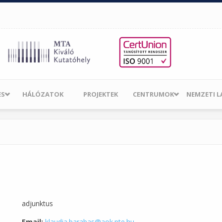
ES
HÁLÓZATOK
PROJEKTEK
CENTRUMOK
NEMZETI 
adjunktus
Email:
klaudia.barabas@aok.pte.hu