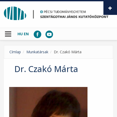
Ugrás a tartalomra
HU
EN
Címlap
Munkatársak
Dr. Czakó Márta
Dr. Czakó Márta