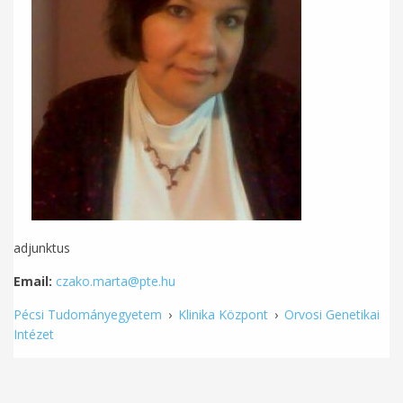
adjunktus
Email:
czako.marta@pte.hu
Pécsi Tudományegyetem
›
Klinika Központ
›
Orvosi Genetikai
Intézet