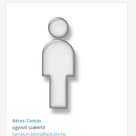
Béres Tamás
ügyvivő szakértő
tamas.m.beres@aok.pte.hu