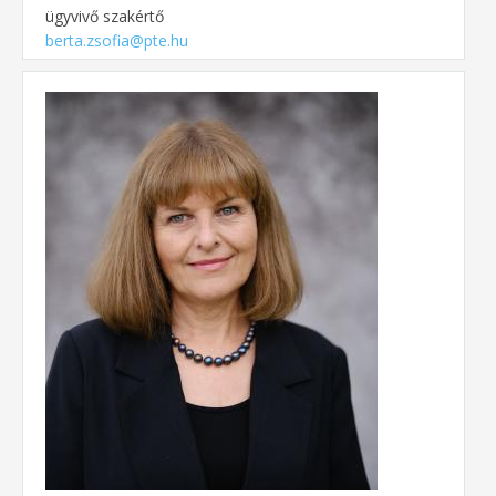
ügyvivő szakértő
berta.zsofia@pte.hu