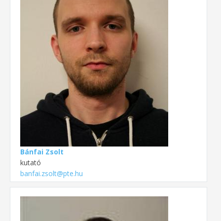
Bánfai Zsolt
kutató
banfai.zsolt@pte.hu