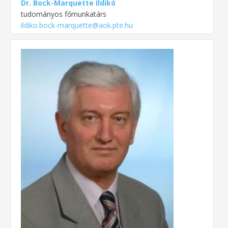
Dr. Bock-Marquette Ildikó
tudományos főmunkatárs
ildiko.bock-marquette@aok.pte.hu