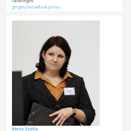
tanársegéd
gergely.berta@aok.pte.hu
Berta Zsófia