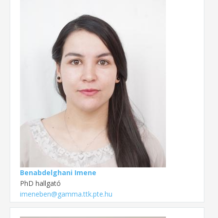
Benabdelghani Imene
PhD hallgató
imeneben@gamma.ttk.pte.hu