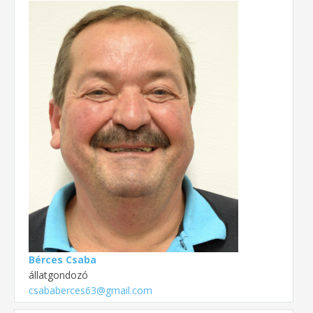
Bérces Csaba
állatgondozó
csababerces63@gmail.com