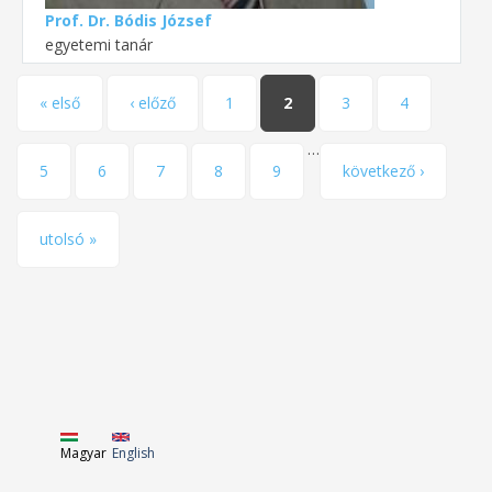
Prof. Dr. Bódis József
egyetemi tanár
Oldalak
« első
‹ előző
1
2
3
4
…
5
6
7
8
9
következő ›
utolsó »
Magyar
English