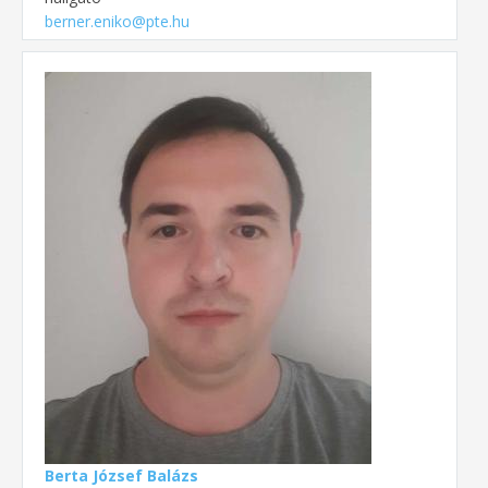
berner.eniko@pte.hu
Berta József Balázs