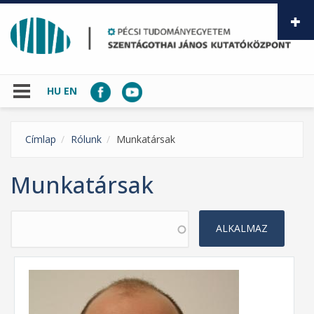
Ugrás a tartalomra
HU
EN
Címlap
Rólunk
Munkatársak
Munkatársak