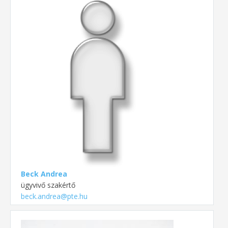
Beck Andrea
ügyvivő szakértő
beck.andrea@pte.hu