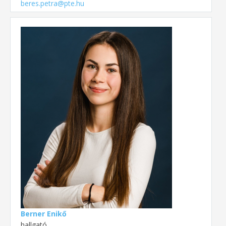
beres.petra@pte.hu
Berner Enikő
hallgató