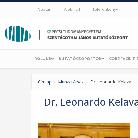
Ugrás a tartalomra
Neptun
Webmail
Telefonkönyv
RÓLUNK
KUTATÓCSOPORTOK
CORE FACILITI
Címlap
Munkatársak
Dr. Leonardo Kelava
Dr. Leonardo Kelav