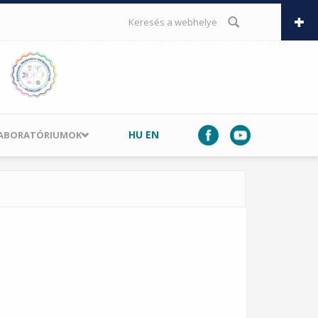
KERESÉS ŰRLAP
HU
EN
LABORATÓRIUMOK