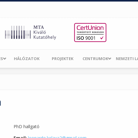
ES
HÁLÓZATOK
PROJEKTEK
CENTRUMOK
NEMZETI 
a
PhD hallgató
Email:
leonardo.kelava2@gmail.com