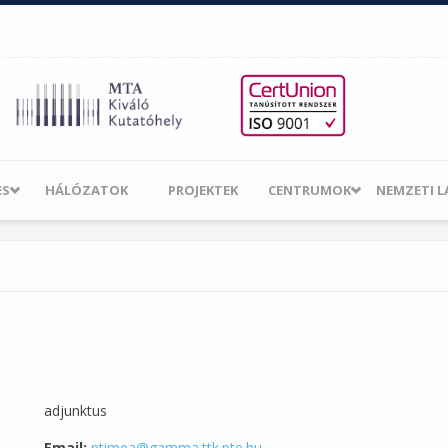
ES
HÁLÓZATOK
PROJEKTEK
CENTRUMOK
NEMZETI 
adjunktus
Email:
ptimea@gamma.ttk.pte.hu