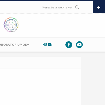
KERESÉS ŰRLAP
HU
EN
LABORATÓRIUMOK