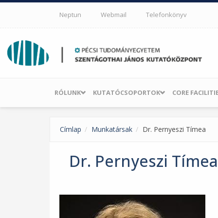
Ugrás a tartalomra
Neptun
Webmail
Telefonkönyv
RÓLUNK
KUTATÓCSOPORTOK
CORE FACILITI
Címlap
Munkatársak
Dr. Pernyeszi Tímea
Dr. Pernyeszi Tímea