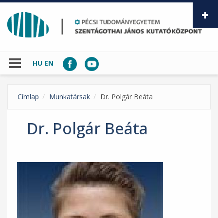
Ugrás a tartalomra
HU
EN
Címlap
Munkatársak
Dr. Polgár Beáta
Dr. Polgár Beáta