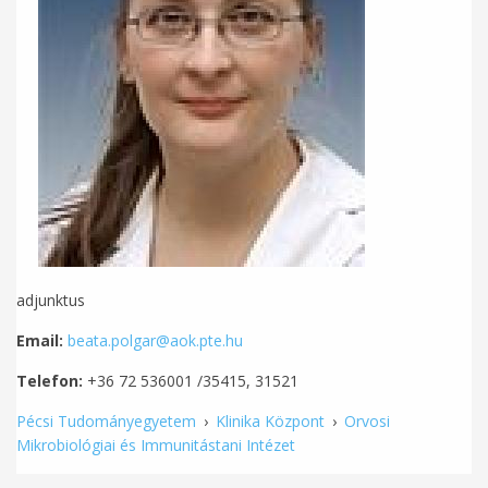
adjunktus
Email:
beata.polgar@aok.pte.hu
Telefon:
+36 72 536001 /35415, 31521
Pécsi Tudományegyetem
›
Klinika Központ
›
Orvosi
Mikrobiológiai és Immunitástani Intézet