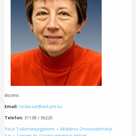
docens
Email:
cecilia.sar@aok.pte.hu
Telefon:
31138 / 36220
Pécsi Tudományegyetem
›
Általános Orvostudományi
Kar
›
Szerves és Gyógyszerkémiai Intézet