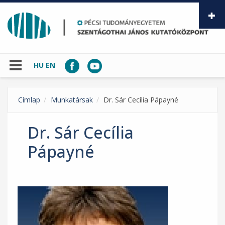
Ugrás a tartalomra
HU
EN
Címlap
Munkatársak
Dr. Sár Cecília Pápayné
Dr. Sár Cecília
Pápayné