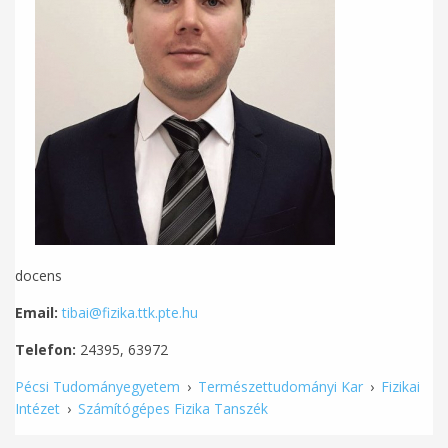
docens
Email:
tibai@fizika.ttk.pte.hu
Telefon:
24395, 63972
Pécsi Tudományegyetem
›
Természettudományi Kar
›
Fizikai
Intézet
›
Számítógépes Fizika Tanszék