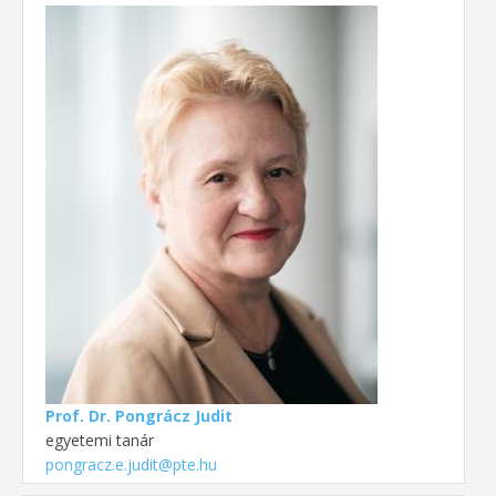
Prof. Dr. Pongrácz Judit
egyetemi tanár
pongracz.e.judit@pte.hu