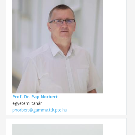
Prof. Dr. Pap Norbert
egyetemi tanár
pnorbert@gamma.ttk.pte.hu