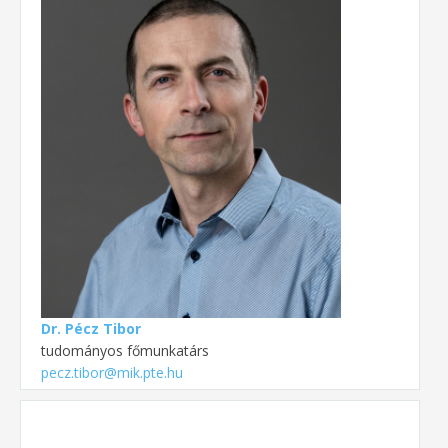
Dr. Pécz Tibor
tudományos főmunkatárs
pecz.tibor@mik.pte.hu