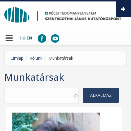
Ugrás a tartalomra
HU
EN
Címlap
Rólunk
Munkatársak
Munkatársak