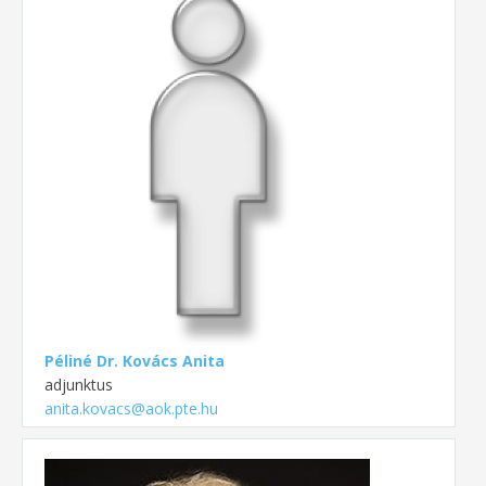
Péliné Dr. Kovács Anita
adjunktus
anita.kovacs@aok.pte.hu