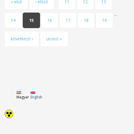
Oldalak
« első
‹ előző
11
12
13
…
14
15
16
17
18
19
következő ›
utolsó »
Magyar
English