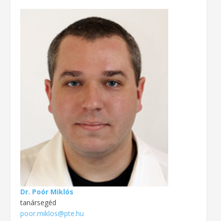
Dr. Poór Miklós
tanársegéd
poor.miklos@pte.hu