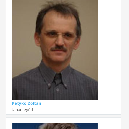
Petykó Zoltán
tanársegéd