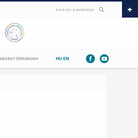
KERESÉS ŰRLAP
HU
EN
LABORATÓRIUMOK