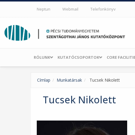
Ugrás a tartalomra
Neptun
Webmail
Telefonkönyv
RÓLUNK
KUTATÓCSOPORTOK
CORE FACILITI
Címlap
Munkatársak
Tucsek Nikolett
Tucsek Nikolett