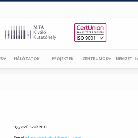
ES
HÁLÓZATOK
PROJEKTEK
CENTRUMOK
NEMZETI 
ügyvivő szakértő
Email:
tucsek.nikolett@gmail.com