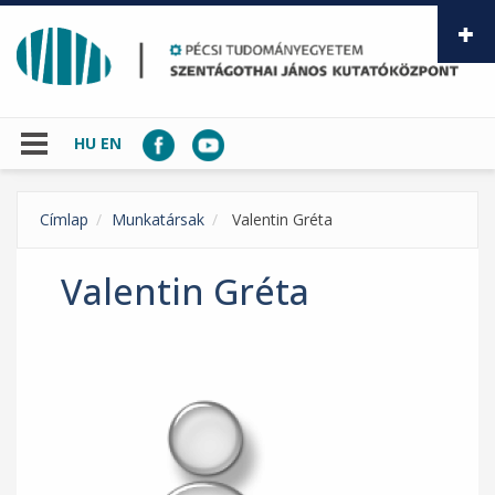
Ugrás a tartalomra
HU
EN
Címlap
Munkatársak
Valentin Gréta
Valentin Gréta