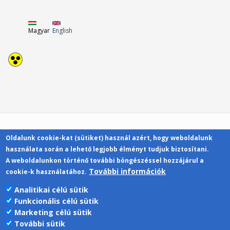
Magyar
English
Oldalunk cookie-kat (sütiket) használ azért, hogy weboldalunk
Kapcsolat
használata során a lehető legjobb élményt tudjuk biztosítani.
A weboldalunkon történő további böngészéssel hozzájárul a
További információk
cookie-k használatához.
Analitikai célú sütik
Funkcionális célú sütik
Pécsi Tudományegyetem | Kancellária |
Marketing célú sütik
Informatikai Igazgatóság 2019.
További sütik