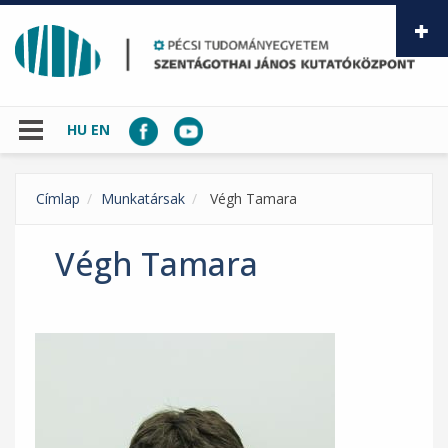
Ugrás a tartalomra
HU
EN
Címlap
Munkatársak
Végh Tamara
Végh Tamara