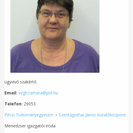
ügyvivő szakértő
Email:
vegh.tamara@pte.hu
Telefon:
29053
Pécsi Tudományegyetem
›
Szentágothai János Kutatóközpont
Menedzser igazgatói iroda