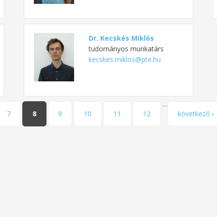
Dr. Kecskés Miklós
tudományos munkatárs
kecskes.miklos@pte.hu
…
7
8
9
10
11
12
következő ›