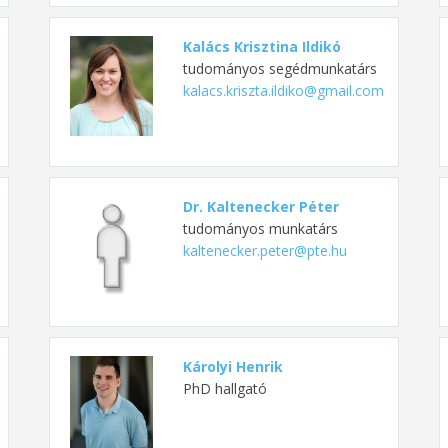
Kalács Krisztina Ildikó
tudományos segédmunkatárs
kalacs.kriszta.ildiko@gmail.com
Dr. Kaltenecker Péter
tudományos munkatárs
kaltenecker.peter@pte.hu
Károlyi Henrik
PhD hallgató