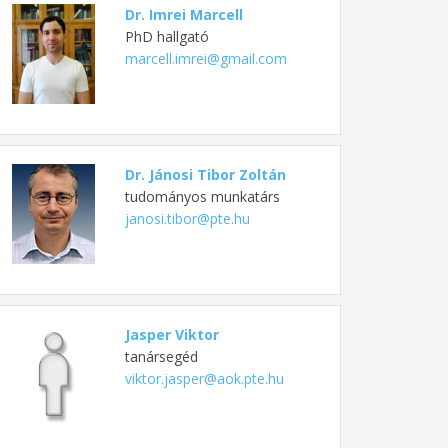
Dr. Imrei Marcell
PhD hallgató
marcell.imrei@gmail.com
Dr. Jánosi Tibor Zoltán
tudományos munkatárs
janosi.tibor@pte.hu
Jasper Viktor
tanársegéd
viktor.jasper@aok.pte.hu