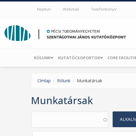
Ugrás a tartalomra
Neptun
Webmail
Telefonkönyv
RÓLUNK
KUTATÓCSOPORTOK
CORE FACILITI
Címlap
Rólunk
Munkatársak
Munkatársak