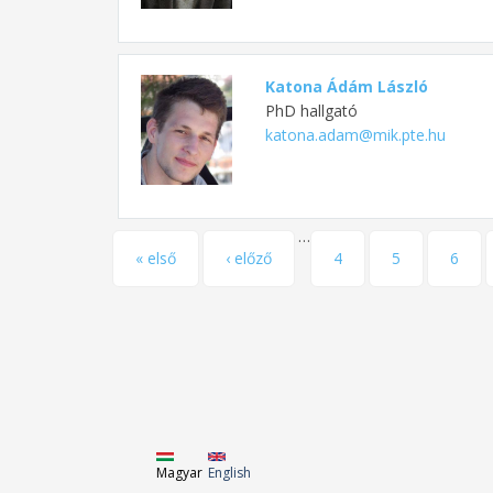
Katona Ádám László
PhD hallgató
katona.adam@mik.pte.hu
…
Oldalak
« első
‹ előző
4
5
6
Magyar
English