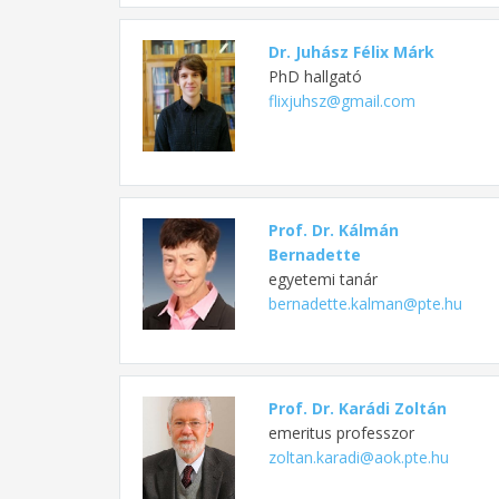
Dr. Juhász Félix Márk
PhD hallgató
flixjuhsz@gmail.com
Prof. Dr. Kálmán
Bernadette
egyetemi tanár
bernadette.kalman@pte.hu
Prof. Dr. Karádi Zoltán
emeritus professzor
zoltan.karadi@aok.pte.hu