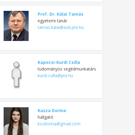
Prof. Dr. Kálai Tamás
egyetemi tanár
tamas.kalai@aok.pte.hu
Kapocsi-Kurdi Csilla
tudományos segédmunkatárs
kurdi.csilla@pte.hu
Kasza Dorina
hallgató
kszdorina@gmail.com