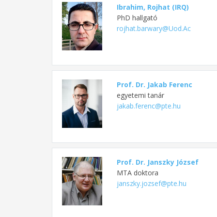
Ibrahim, Rojhat (IRQ)
PhD hallgató
rojhat.barwary@Uod.Ac
Prof. Dr. Jakab Ferenc
egyetemi tanár
jakab.ferenc@pte.hu
Prof. Dr. Janszky József
MTA doktora
janszky.jozsef@pte.hu