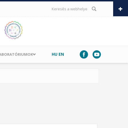
KERESÉS ŰRLAP
HU
EN
LABORATÓRIUMOK