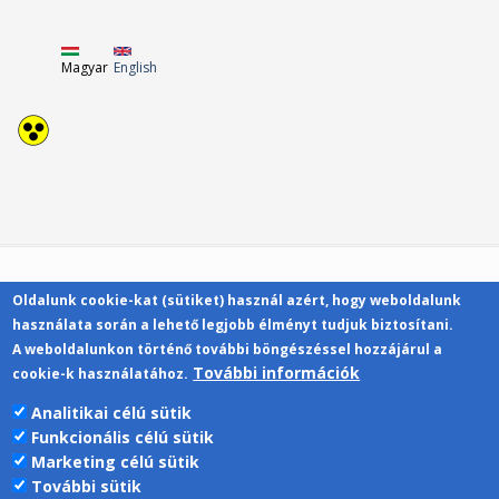
Magyar
English
Oldalunk cookie-kat (sütiket) használ azért, hogy weboldalunk
Kapcsolat
használata során a lehető legjobb élményt tudjuk biztosítani.
A weboldalunkon történő további böngészéssel hozzájárul a
További információk
cookie-k használatához.
Analitikai célú sütik
Funkcionális célú sütik
Pécsi Tudományegyetem | Kancellária |
Marketing célú sütik
Informatikai Igazgatóság 2019.
További sütik