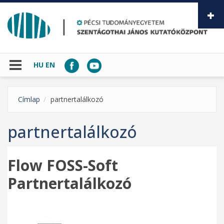
Ugrás a tartalomra
HU
EN
Címlap
partnertalálkozó
partnertalálkozó
Flow FOSS-Soft
Partnertalálkozó