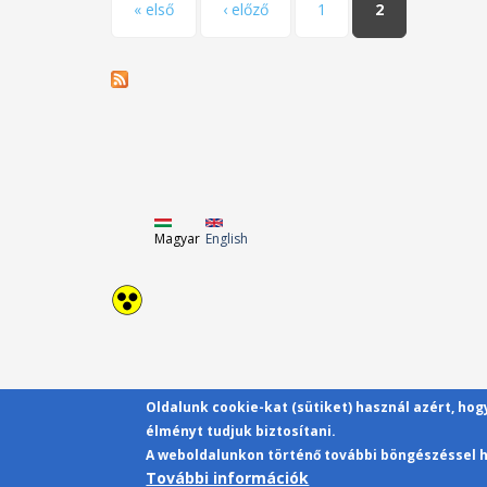
Oldalak
« első
‹ előző
1
2
Magyar
English
Oldalunk cookie-kat (sütiket) használ azért, ho
élményt tudjuk biztosítani.
A weboldalunkon történő további böngészéssel h
További információk