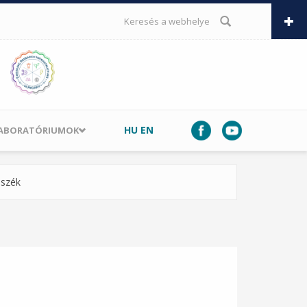
KERESÉS ŰRLAP
HU
EN
LABORATÓRIUMOK
nszék