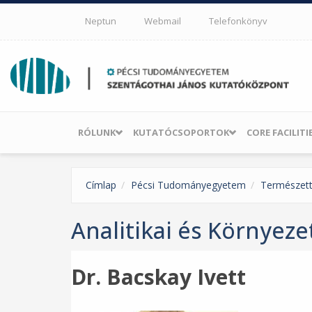
Ugrás a tartalomra
Neptun
Webmail
Telefonkönyv
RÓLUNK
KUTATÓCSOPORTOK
CORE FACILITI
Címlap
Pécsi Tudományegyetem
Természet
Analitikai és Környez
Dr. Bacskay Ivett