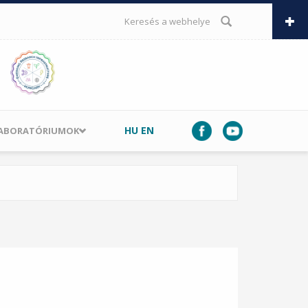
KERESÉS ŰRLAP
HU
EN
LABORATÓRIUMOK