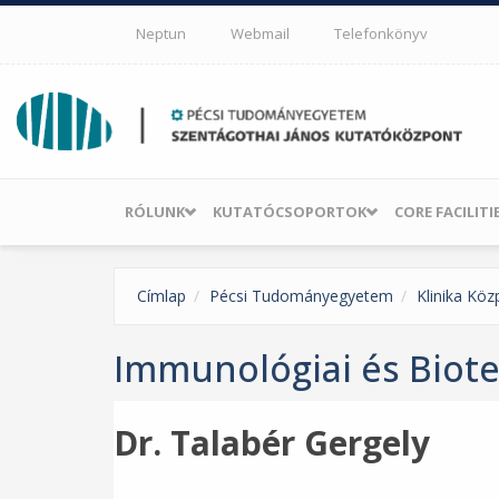
Ugrás a tartalomra
Neptun
Webmail
Telefonkönyv
RÓLUNK
KUTATÓCSOPORTOK
CORE FACILITI
Címlap
Pécsi Tudományegyetem
Klinika Köz
Immunológiai és Biote
Dr. Talabér Gergely