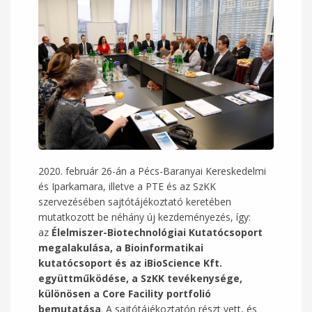
2020. február 26-án a Pécs-Baranyai Kereskedelmi
és Iparkamara, illetve a PTE és az SzKK
szervezésében sajtótájékoztató keretében
mutatkozott be néhány új kezdeményezés, így:
az
Élelmiszer-Biotechnológiai Kutatócsoport
megalakulása, a Bioinformatikai
kutatócsoport és az iBioScience Kft.
együttműködése, a SzKK tevékenysége,
különösen a Core Facility portfolió
bemutatása
. A sajtótájékoztatón részt vett, és