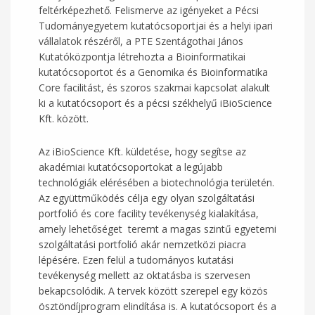
feltérképezhető. Felismerve az igényeket a Pécsi
Tudományegyetem kutatócsoportjai és a helyi ipari
vállalatok részéről, a PTE Szentágothai János
Kutatóközpontja létrehozta a Bioinformatikai
kutatócsoportot és a Genomika és Bioinformatika
Core facilitást, és szoros szakmai kapcsolat alakult
ki a kutatócsoport és a pécsi székhelyű iBioScience
Kft. között.
Az iBioScience Kft. küldetése, hogy segítse az
akadémiai kutatócsoportokat a legújabb
technológiák elérésében a biotechnológia területén.
Az együttműködés célja egy olyan szolgáltatási
portfolió és core facility tevékenység kialakítása,
amely lehetőséget teremt a magas szintű egyetemi
szolgáltatási portfolió akár nemzetközi piacra
lépésére. Ezen felül a tudományos kutatási
tevékenység mellett az oktatásba is szervesen
bekapcsolódik. A tervek között szerepel egy közös
ösztöndíjprogram elindítása is. A kutatócsoport és a