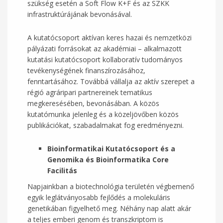
szükség esetén a Soft Flow K+F és az SZKK
infrastruktúrájának bevonásával.
A kutatócsoport aktívan keres hazai és nemzetközi
pályázati forrásokat az akadémiai – alkalmazott
kutatási kutatócsoport kollaboratív tudományos
tevékenységének finanszírozásához,
fenntartásához. Továbbá vállalja az aktív szerepet a
régió agráripari partnereinek tematikus
megkeresésében, bevonásában. A közös
kutatómunka jelenleg és a közeljövőben közös
publikációkat, szabadalmakat fog eredményezni.
Bioinformatikai Kutatócsoport és a
Genomika és Bioinformatika Core
Facilitás
Napjainkban a biotechnológia területén végbemenő
egyik leglátványosabb fejlődés a molekuláris
genetikában figyelhető meg. Néhány nap alatt akár
a teljes emberi genom és transzkriptom is