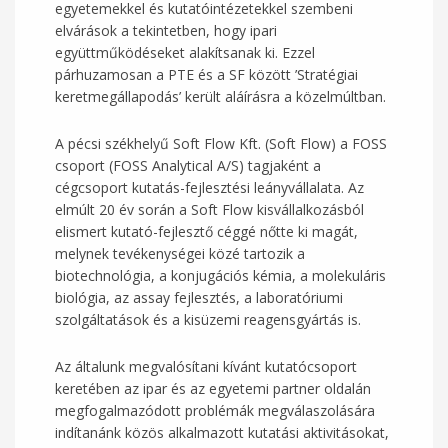
egyetemekkel és kutatóintézetekkel szembeni
elvárások a tekintetben, hogy ipari
együttműködéseket alakítsanak ki. Ezzel
párhuzamosan a PTE és a SF között ’Stratégiai
keretmegállapodás’ került aláírásra a közelmúltban.
A pécsi székhelyű Soft Flow Kft. (Soft Flow) a FOSS
csoport (FOSS Analytical A/S) tagjaként a
cégcsoport kutatás-fejlesztési leányvállalata. Az
elmúlt 20 év során a Soft Flow kisvállalkozásból
elismert kutató-fejlesztő céggé nőtte ki magát,
melynek tevékenységei közé tartozik a
biotechnológia, a konjugációs kémia, a molekuláris
biológia, az assay fejlesztés, a laboratóriumi
szolgáltatások és a kisüzemi reagensgyártás is.
Az általunk megvalósítani kívánt kutatócsoport
keretében az ipar és az egyetemi partner oldalán
megfogalmazódott problémák megválaszolására
indítanánk közös alkalmazott kutatási aktivitásokat,