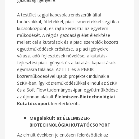
gazdaság igényeire.
A testület tagjai kapcsolatrendszerük által
tanácsokkal, ötletekkel, piaci ismeretekkel segítik a
kutatóközpont, és rajta keresztül az egyetem
működését. A régiós gazdasági élet élénkítése
mellett cél a kutatások és a piaci szereplők közötti
együttműködések erősítése, a piaci igényekre
választ adó fejlesztések növelése, a kutatás-
fejlesztési piaci igények és a kutatási kapacitások
egymásra találása. Az IITT és a PBKIK
közreműködésével újabb projektek indulnak a
SzKK-ban, így közreműködésükkel elindul az SzKK
és a Soft Flow tudományos-ipari együttműködése
az újonnan alakult
Élelmiszer-Biotechnológiai
Kutatócsoport
keretei között.
Megalakult az ÉLELMISZER-
BIOTECHNOLÓGIAI KUTATÓCSOPORT
Az elmúlt években jelentősen felerősödtek az