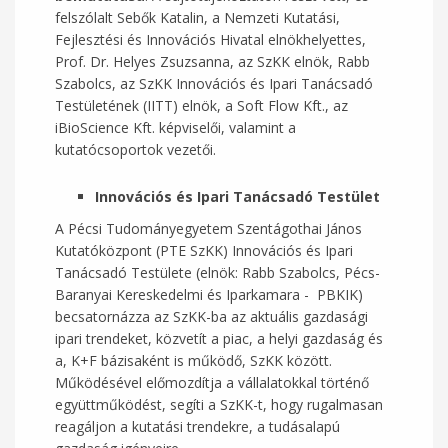
felszólalt Sebők Katalin, a Nemzeti Kutatási,
Fejlesztési és Innovációs Hivatal elnökhelyettes,
Prof. Dr. Helyes Zsuzsanna, az SzKK elnök, Rabb
Szabolcs, az SzKK Innovációs és Ipari Tanácsadó
Testületének (IITT) elnök, a Soft Flow Kft., az
iBioScience Kft. képviselői, valamint a
kutatócsoportok vezetői.
Innovációs és Ipari Tanácsadó Testület
A Pécsi Tudományegyetem Szentágothai János
Kutatóközpont (PTE SzKK) Innovációs és Ipari
Tanácsadó Testülete (elnök: Rabb Szabolcs, Pécs-
Baranyai Kereskedelmi és Iparkamara - PBKIK)
becsatornázza az SzKK-ba az aktuális gazdasági
ipari trendeket, közvetít a piac, a helyi gazdaság és
a, K+F bázisaként is működő, SzKK között.
Működésével előmozdítja a vállalatokkal történő
együttműködést, segíti a SzKK-t, hogy rugalmasan
reagáljon a kutatási trendekre, a tudásalapú