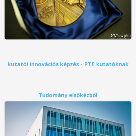
kutatói innovációs képzés - PTE kutatóknak
Tudomány elsőkézből