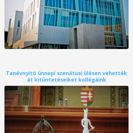
Tanévnyitó ünnepi szenátusi ülésen vehették
át kitüntetéseiket kollégáink