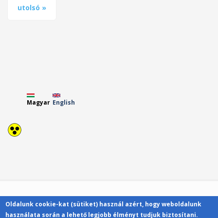
utolsó »
Magyar
English
Oldalunk cookie-kat (sütiket) használ azért, hogy weboldalunk
Kapcsolat
használata során a lehető legjobb élményt tudjuk biztosítani.