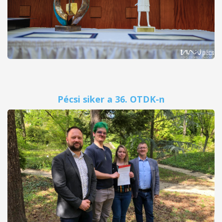
Pécsi siker a 36. OTDK-n