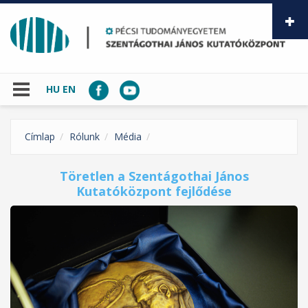
Ugrás a tartalomra
HU
EN
Címlap
Rólunk
Média
Töretlen a Szentágothai János
Kutatóközpont fejlődése