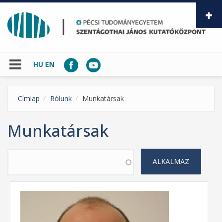
Ugrás a tartalomra
HU
EN
Címlap
Rólunk
Munkatársak
Munkatársak