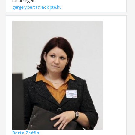
tanársegéd
gergely.berta@aok.pte.hu
Berta Zsófia