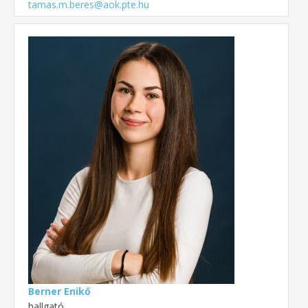
tamas.m.beres@aok.pte.hu
Berner Enikő
hallgató