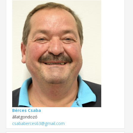
Bérces Csaba
állatgondozó
csababerces63@gmail.com