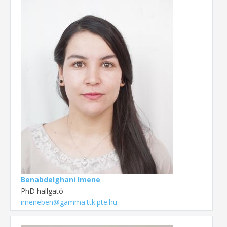
Benabdelghani Imene
PhD hallgató
imeneben@gamma.ttk.pte.hu