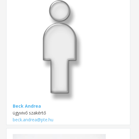
Beck Andrea
ügyvivő szakértő
beck.andrea@pte.hu