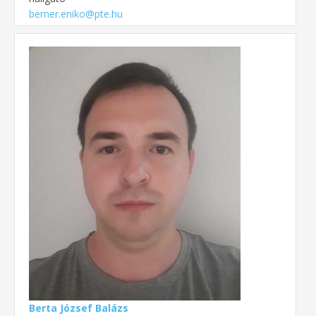
berner.eniko@pte.hu
Berta József Balázs