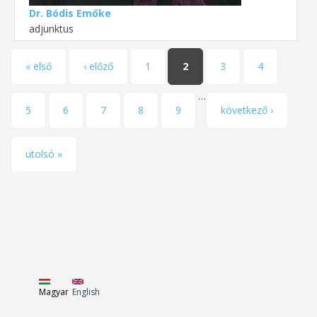
Dr. Bódis Emőke
adjunktus
Oldalak
« első
‹ előző
1
2
3
4
…
5
6
7
8
9
következő ›
utolsó »
Magyar
English