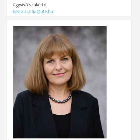
ügyvivő szakértő
berta.zsofia@pte.hu