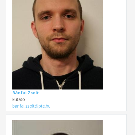
Bánfai Zsolt
kutató
banfai.zsolt@pte.hu