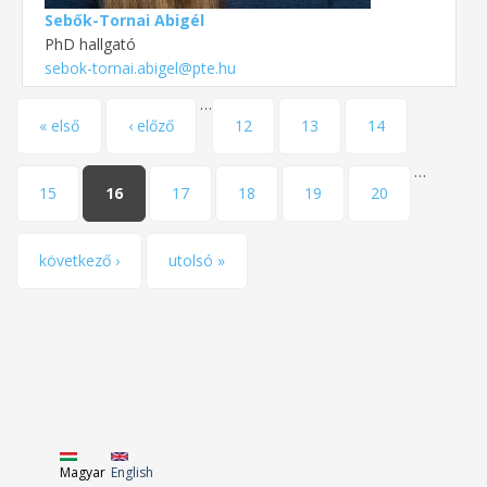
Sebők-Tornai Abigél
PhD hallgató
sebok-tornai.abigel@pte.hu
…
Oldalak
« első
‹ előző
12
13
14
…
15
16
17
18
19
20
következő ›
utolsó »
Magyar
English