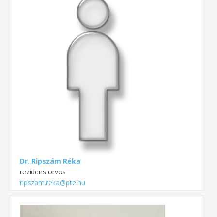
Dr. Ripszám Réka
rezidens orvos
ripszam.reka@pte.hu