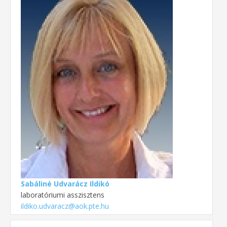
Sabáliné Udvarácz Ildikó
laboratóriumi asszisztens
ildiko.udvaracz@aok.pte.hu