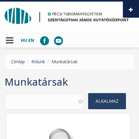
Ugrás a tartalomra
HU
EN
Címlap
Rólunk
Munkatársak
Munkatársak