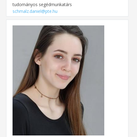
tudományos segédmunkatárs
schmalz.daniel@pte.hu