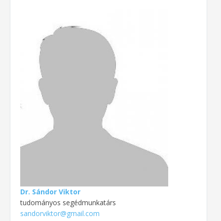
Dr. Sándor Viktor
tudományos segédmunkatárs
sandorviktor@gmail.com