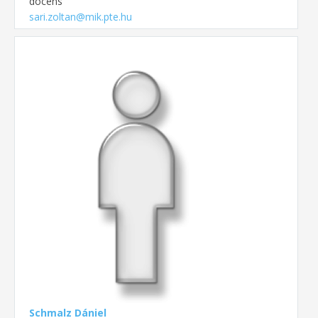
docens
sari.zoltan@mik.pte.hu
Schmalz Dániel