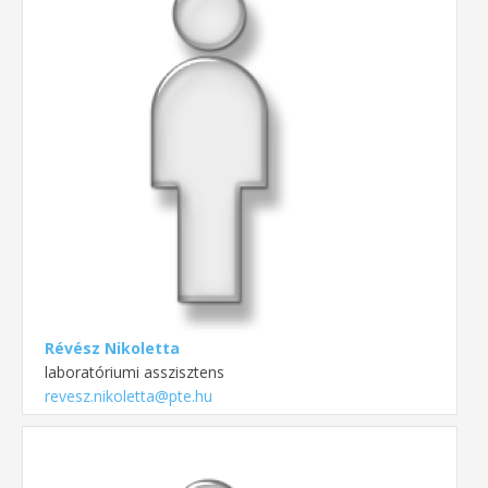
Révész Nikoletta
laboratóriumi asszisztens
revesz.nikoletta@pte.hu