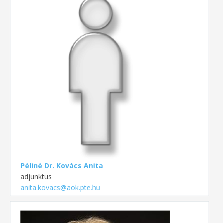
Péliné Dr. Kovács Anita
adjunktus
anita.kovacs@aok.pte.hu