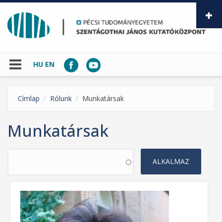
Ugrás a tartalomra
HU
EN
Címlap
Rólunk
Munkatársak
Munkatársak