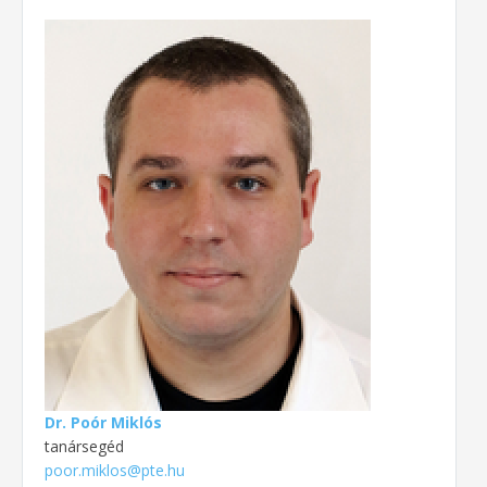
Dr. Poór Miklós
tanársegéd
poor.miklos@pte.hu