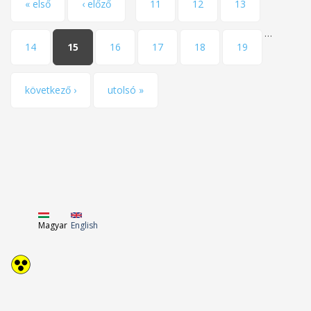
Oldalak
« első
‹ előző
11
12
13
…
14
15
16
17
18
19
következő ›
utolsó »
Magyar
English