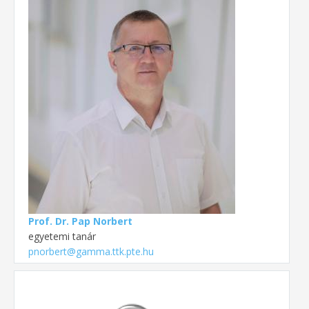
Prof. Dr. Pap Norbert
egyetemi tanár
pnorbert@gamma.ttk.pte.hu