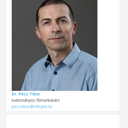
Dr. Pécz Tibor
tudományos főmunkatárs
pecz.tibor@mik.pte.hu