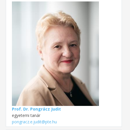
Prof. Dr. Pongrácz Judit
egyetemi tanár
pongracz.e.judit@pte.hu