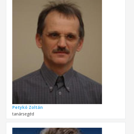
Petykó Zoltán
tanársegéd