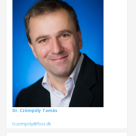
Dr. Czömpöly Tamás
tczompoly@foss.dk