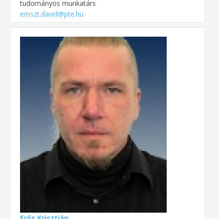
tudományos munkatárs
ernszt.david@pte.hu
Erős Krisztián