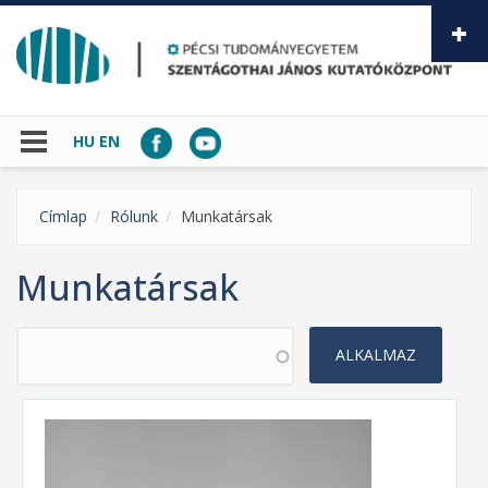
Ugrás a tartalomra
HU
EN
Címlap
Rólunk
Munkatársak
Munkatársak