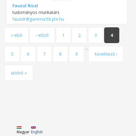
Fauzul Rizal
tudományos munkatárs
fauzulr@gamma.ttk.pte.hu
Oldalak
« első
‹ előző
1
2
3
4
…
5
6
7
8
9
következő ›
utolsó »
Magyar
English