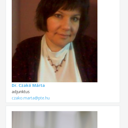
Dr. Czakó Márta
adjunktus
czako.marta@pte.hu