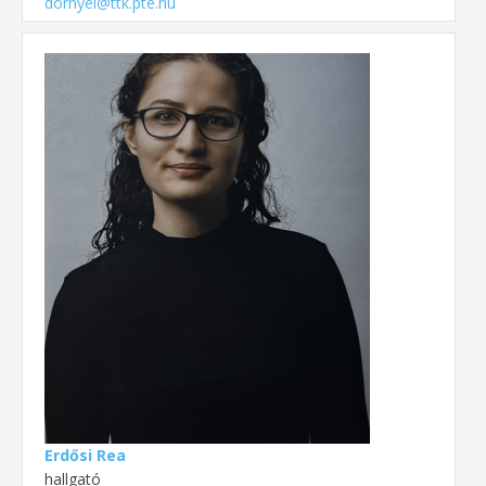
dornyei@ttk.pte.hu
Erdősi Rea
hallgató