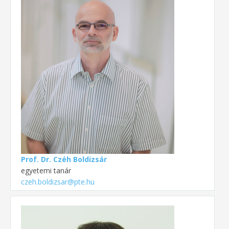
Prof. Dr. Czéh Boldizsár
egyetemi tanár
czeh.boldizsar@pte.hu