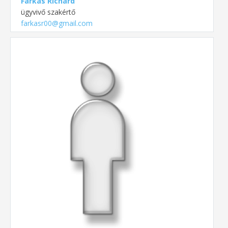
Farkas Richárd
ügyvivő szakértő
farkasr00@gmail.com