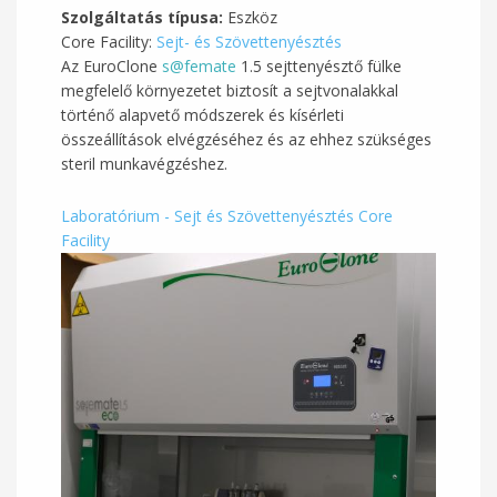
Szolgáltatás típusa:
Eszköz
Core Facility:
Sejt- és Szövettenyésztés
Az EuroClone
s@femate
1.5 sejttenyésztő fülke
megfelelő környezetet biztosít a sejtvonalakkal
történő alapvető módszerek és kísérleti
összeállítások elvégzéséhez és az ehhez szükséges
steril munkavégzéshez.
Laboratórium - Sejt és Szövettenyésztés Core
Facility