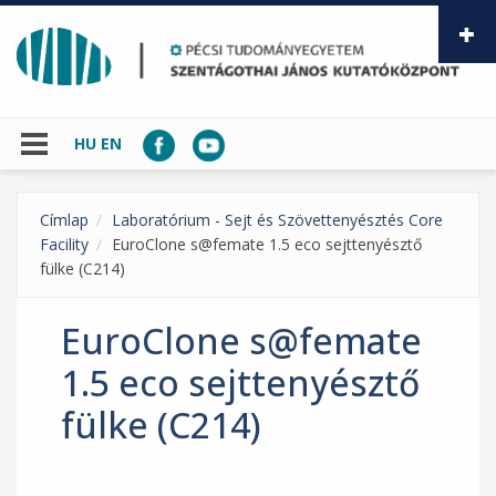
Ugrás a tartalomra
HU
EN
Címlap
Laboratórium - Sejt és Szövettenyésztés Core
Facility
EuroClone s@femate 1.5 eco sejttenyésztő
fülke (C214)
EuroClone s@femate
1.5 eco sejttenyésztő
fülke (C214)