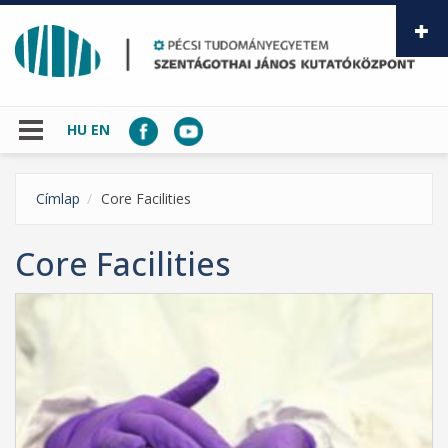
Ugrás a tartalomra
HU
EN
Címlap
Core Facilities
Core Facilities