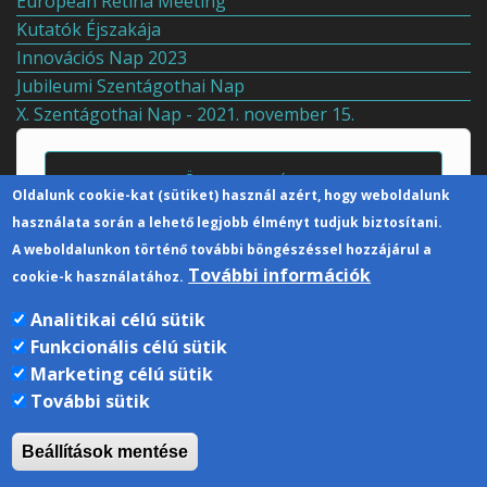
European Retina Meeting
Kutatók Éjszakája
Innovációs Nap 2023
Jubileumi Szentágothai Nap
X. Szentágothai Nap - 2021. november 15.
Összes esemény
Oldalunk cookie-kat (sütiket) használ azért, hogy weboldalunk
használata során a lehető legjobb élményt tudjuk biztosítani.
A weboldalunkon történő további böngészéssel hozzájárul a
További információk
cookie-k használatához.
Analitikai célú sütik
Funkcionális célú sütik
Kapcsolat
Marketing célú sütik
További sütik
Pécsi Tudományegyetem | Kancellária |
Informatikai Igazgatóság 2019.
Beállítások mentése