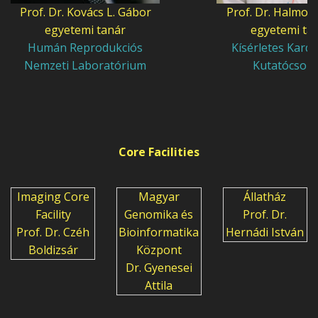
Prof. Dr. Kovács L. Gábor
Prof. Dr. Halmos
egyetemi tanár
egyetemi ta
Humán Reprodukciós
Kísérletes Kardi
Nemzeti Laboratórium
Kutatócsopo
Core Facilities
Imaging Core
Magyar
Állatház
Facility
Genomika és
Prof. Dr.
Prof. Dr. Czéh
Bioinformatika
Hernádi István
Boldizsár
Központ
Dr. Gyenesei
Attila