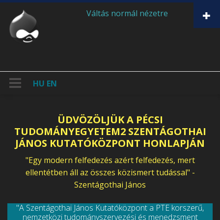
Ugrás a tartalomra
Váltás normál nézetre
HU
EN
ÜDVÖZÖLJÜK A PÉCSI
TUDOMÁNYEGYETEM2 SZENTÁGOTHAI
JÁNOS KUTATÓKÖZPONT HONLAPJÁN
"Egy modern felfedezés azért felfedezés, mert
ellentétben áll az összes közismert tudással" -
Szentágothai János
"A Szentágothai János Kutatóközpont a PTE korszerű,
nemzetközi tudományszervezési és menedzsment