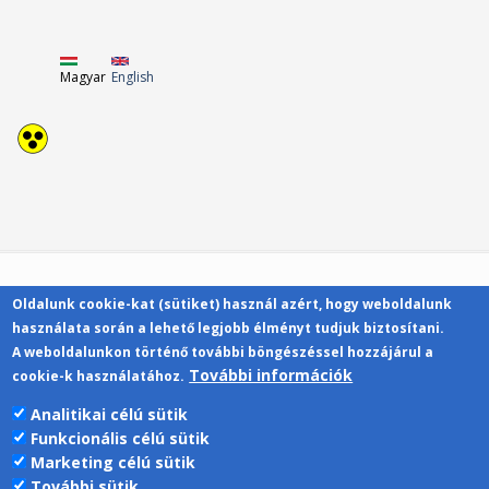
Magyar
English
Oldalunk cookie-kat (sütiket) használ azért, hogy weboldalunk
Kapcsolat
használata során a lehető legjobb élményt tudjuk biztosítani.
A weboldalunkon történő további böngészéssel hozzájárul a
További információk
cookie-k használatához.
Analitikai célú sütik
Funkcionális célú sütik
Pécsi Tudományegyetem | Kancellária |
Marketing célú sütik
Informatikai Igazgatóság 2019.
További sütik