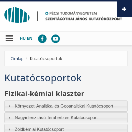
Ugrás a tartalomra
HU
EN
Címlap
Kutatócsoportok
Kutatócsoportok
Fizikai-kémiai klaszter
Környezeti Analitikai és Geoanalitikai Kutatócsoport
Nagyintenzitású Terahertzes Kutatócsoport
Zöldkémiai Kutatócsoport